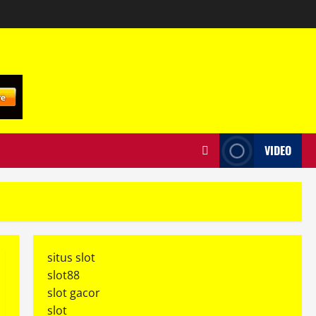
VIDEO
situs slot
slot88
slot gacor
slot