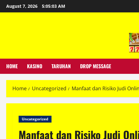
Skip
August 7, 2026
5:05:03 AM
to
content
HOME
KASINO
TARUHAN
DROP MESSAGE
Home
Uncategorized
Manfaat dan Risiko Judi Onli
Uncategorized
Manfaat dan Risiko Judi Onl