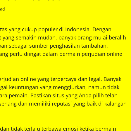
ead
vitas yang cukup populer di Indonesia. Dengan
t yang semakin mudah, banyak orang mulai beralih
hkan sebagai sumber penghasilan tambahan.
ng perlu diingat dalam bermain perjudian online
rjudian online yang terpercaya dan legal. Banyak
bagai keuntungan yang menggiurkan, namun tidak
 pemain. Pastikan situs yang Anda pilih telah
wenang dan memiliki reputasi yang baik di kalangan
i dan tidak terlalu terbawa emosi ketika bermain