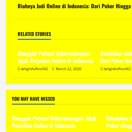
s
Riuhnya Judi Online di Indonesia: Dari Poker Hingga
t
n
RELATED STORIES
Uncategorized
Uncategorize
a
Menggali Potensi Keberuntungan:
Keindahan Judi
v
Jejak Perjudian Online di Indonesia
Dari Poker Hin
i
delightfulfinch62
March 22, 2026
delightfulfinch62
g
a
YOU MAY HAVE MISSED
t
Uncategorized
Uncategor
i
Menggali Potensi Keberuntungan: Jejak
Keindahan J
Perjudian Online di Indonesia
Poker Hingg
o