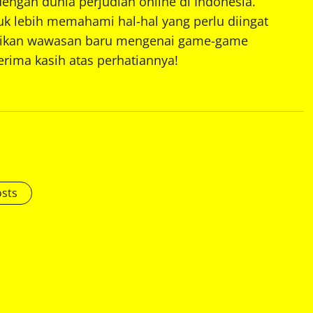
engan dunia perjudian online di Indonesia.
k lebih memahami hal-hal yang perlu diingat
rikan wawasan baru mengenai game-game
erima kasih atas perhatiannya!
osts