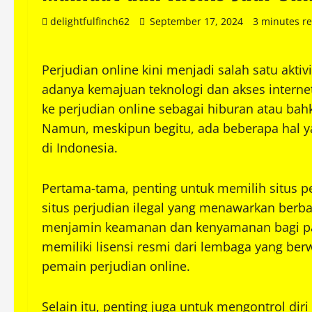
delightfulfinch62
September 17, 2024
3 minutes r
Perjudian online kini menjadi salah satu akti
adanya kemajuan teknologi dan akses interne
ke perjudian online sebagai hiburan atau ba
Namun, meskipun begitu, ada beberapa hal ya
di Indonesia.
Pertama-tama, penting untuk memilih situs pe
situs perjudian ilegal yang menawarkan ber
menjamin keamanan dan kenyamanan bagi para
memiliki lisensi resmi dari lembaga yang ber
pemain perjudian online.
Selain itu, penting juga untuk mengontrol dir